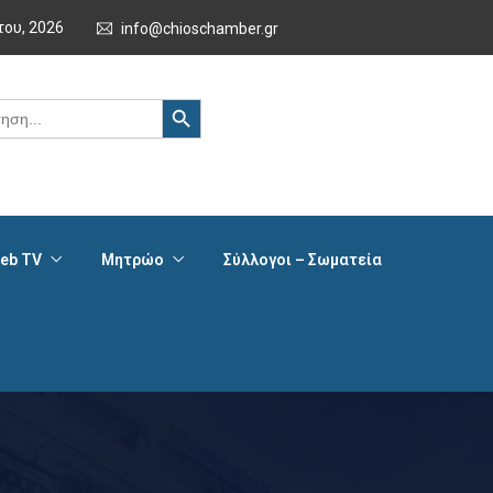
του, 2026
info@chioschamber.gr
Search Button
eb TV
Μητρώο
Σύλλογοι – Σωματεία