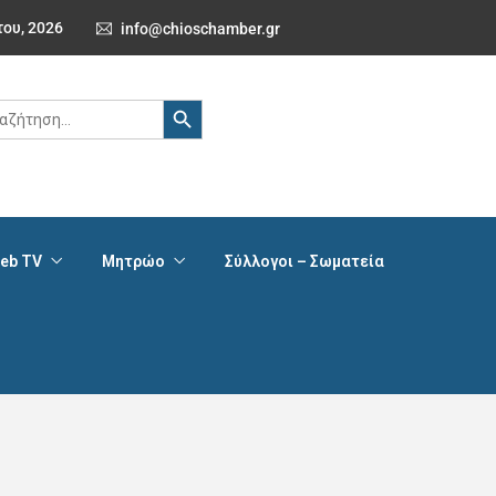
του, 2026
info@chioschamber.gr
Search Button
ch
eb TV
Μητρώο
Σύλλογοι – Σωματεία