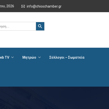
του, 2026
info@chioschamber.gr
Search Button
eb TV
Μητρώο
Σύλλογοι – Σωματεία