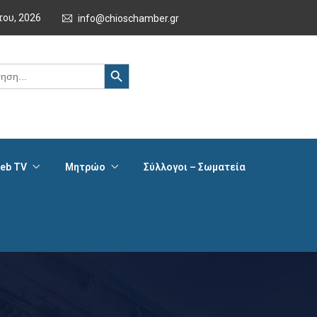
του, 2026
info@chioschamber.gr
Search Button
eb TV
Μητρώο
Σύλλογοι – Σωματεία