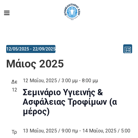
Ev
Vi
12/05/2025
 - 
22/09/2025
List
Select
V
Μάιος 2025
Na
date.
Na
12 Μαΐου, 2025 / 3:00 μμ
-
8:00 μμ
Δε
12
Σεμινάριο Υγιεινής &
Ασφάλειας Τροφίμων (α
μέρος)
13 Μαΐου, 2025 / 9:00 πμ
-
14 Μαΐου, 2025 / 5:00
Τρ