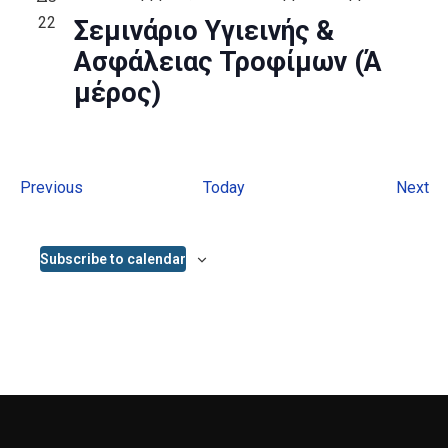
22
Σεμινάριο Υγιεινής &
Ασφάλειας Τροφίμων (Ά
μέρος)
Events
Ev
Previous
Today
Next
Subscribe to calendar