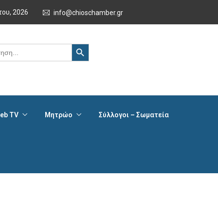
του, 2026
info@chioschamber.gr
Search Button
eb TV
Μητρώο
Σύλλογοι – Σωματεία