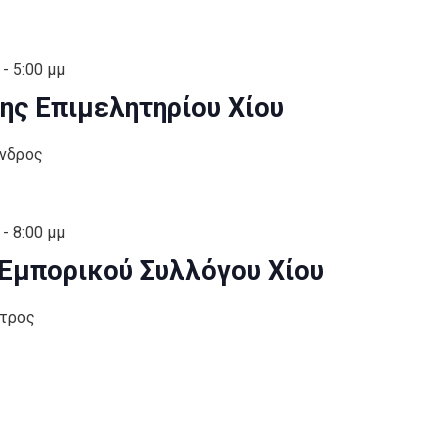
-
5:00 μμ
ς Επιμελητηρίου Χίου
ύνδρος
-
8:00 μμ
 Εμπορικού Συλλόγου Χίου
έτρος