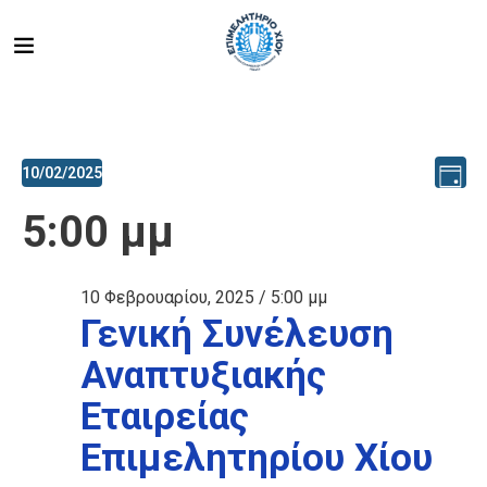
Ev
Vi
10/02/2025
Day
Select
V
5:00 μμ
Na
date.
Na
10 Φεβρουαρίου, 2025 / 5:00 μμ
Γενική Συνέλευση
Αναπτυξιακής
Εταιρείας
Επιμελητηρίου Χίου