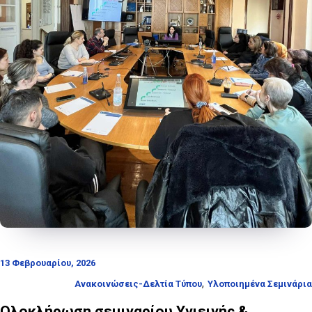
13 Φεβρουαρίου, 2026
,
Ανακοινώσεις-Δελτία Τύπου
Υλοποιημένα Σεμινάρια
Ολοκλήρωση σεμιναρίου Υγιεινής &