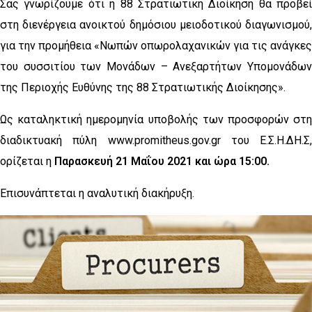
Σας γνωρίζουμε ότι η 88 Στρατιωτική Διοίκηση θα προβεί
στη διενέργεια ανοικτού δημόσιου μειοδοτικού διαγωνισμού,
για την προμήθεια «Νωπών οπωρολαχανικών για τις ανάγκες
του συσσιτίου των Μονάδων – Ανεξαρτήτων Υπομονάδων
της Περιοχής Ευθύνης της 88 Στρατιωτικής Διοίκησης».
Ως καταληκτική ημερομηνία υποβολής των προσφορών στη
διαδικτυακή πύλη www.promitheus.gov.gr του Ε.Σ.Η.ΔΗ.Σ,
ορίζεται η
Παρασκευή 21 Μαΐου 2021 και ώρα 15:00.
Επισυνάπτεται η αναλυτική διακήρυξη.