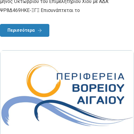
μηνός Οκτωβρίου του Επιμελητηρίου Χίου με ΑΔΑ:
ΨΡ8Δ469ΗΚΕ-ΞΓΞ Επισυνάπτεται το
Περισσότερα