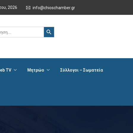
του, 2026
info@chioschamber.gr
Search Button
eb TV
Μητρώο
Σύλλογοι – Σωματεία