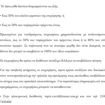
Το ύψος κάθε δανείου διαμορφώνεται ως εξής:
• Έως 50% του κύκλου εργασιών της επιχείρησης ή
• Έως το 50% των παραγγελιών τρέχοντος έτους.
Προκειμένου για νεοϊδρυόμενες επιχειρήσεις χρηματοδοτείται με επιδοτούμενο
επιτόκιο, έως το 50% των παραγγελιών του τρέχοντος έτους ή το 80% των επί
πιστώσει αγορών. Σε περίπτωση που τα ανωτέρω μεγέθη δεν είναι διακριτά, το
δάνειο δεν μπορεί να υπερβαίνει το 100% των ιδίων κεφαλαίων.
Οι επιχειρήσεις θα πρέπει να διαθέτουν επιλέξιμο ΚΑΔ για να υποβάλλουν αίτηση.
Για την υποβολή αιτήματος, οι επιχειρήσεις, αφού πρώτα επιλέξουν στο δικτυακό
τόπο www.ependyseis.gr την τράπεζα της προτίμησης τους, ακολούθως υποβάλλουν
το αίτημα τους στο τραπεζικό υποκατάστημα . Για περισσότερες πληροφορίες επί του
προγράμματος, οι επιχειρήσεις μπορούν να απευθύνονται:
• Στην ηλεκτρονική διεύθυνση: tepix.covid@etean.com.gr και στο τηλ. 210
7450400