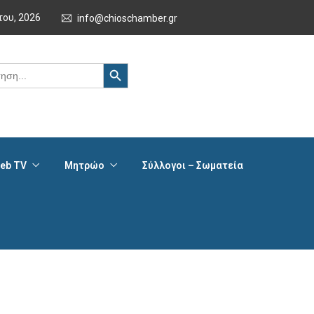
του, 2026
info@chioschamber.gr
Search Button
eb TV
Μητρώο
Σύλλογοι – Σωματεία