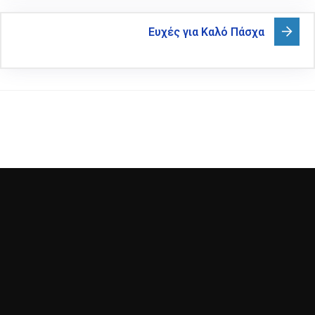
Ευχές για Καλό Πάσχα