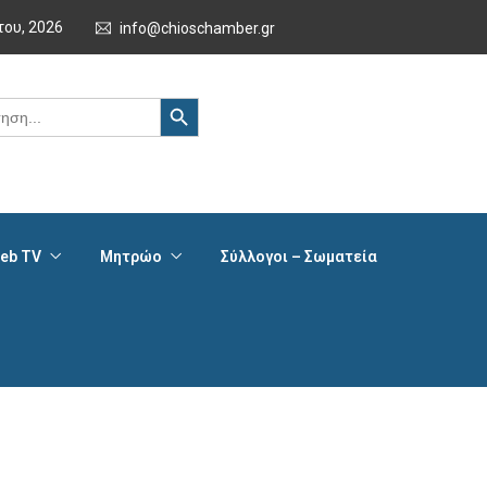
του, 2026
info@chioschamber.gr
Search Button
eb TV
Μητρώο
Σύλλογοι – Σωματεία