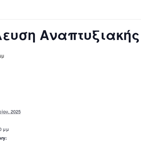
λευση Αναπτυξιακής
μμ
ίου, 2025
00 μμ
ry: