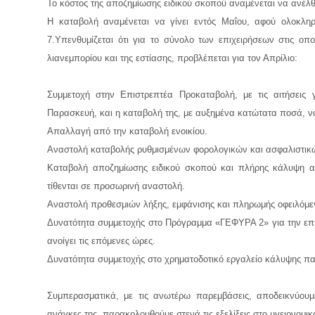
Το κόστος της αποζημίωσης ειδικού σκοπού αναμένεται να ανέλθ
Η καταβολή αναμένεται να γίνει εντός Μαΐου, αφού ολοκλη
7.
Υπενθυμίζεται ότι για το σύνολο των επιχειρήσεων στις οπο
λιανεμπορίου και της εστίασης, προβλέπεται για τον Απρίλιο:
Συμμετοχή στην Επιστρεπτέα Προκαταβολή, με τις αιτήσεις
Παρασκευή, και η καταβολή της, με αυξημένα κατώτατα ποσά, να
Απαλλαγή από την καταβολή ενοικίου.
Αναστολή καταβολής ρυθμισμένων φορολογικών και ασφαλιστικ
Καταβολή αποζημίωσης ειδικού σκοπού και πλήρης κάλυψη α
τίθενται σε προσωρινή αναστολή.
Αναστολή προθεσμιών λήξης, εμφάνισης και πληρωμής οφειλόμ
Δυνατότητα συμμετοχής στο Πρόγραμμα «ΓΕΦΥΡΑ 2» για την επιδ
ανοίγει τις επόμενες ώρες.
Δυνατότητα συμμετοχής στο χρηματοδοτικό εργαλείο κάλυψης 
Συμπερασματικά, με τις ανωτέρω παρεμβάσεις, αποδεικνύουμε
ανάγκες της, παρακολουθούμε στενά τις εξελίξεις στο υγειονομι