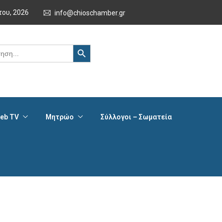
του, 2026
info@chioschamber.gr
Search Button
eb TV
Μητρώο
Σύλλογοι – Σωματεία