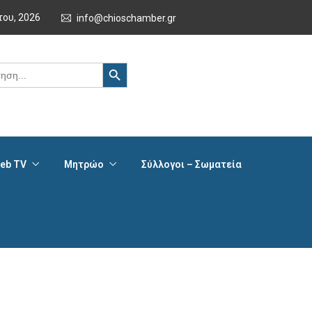
του, 2026
info@chioschamber.gr
Search Button
eb TV
Μητρώο
Σύλλογοι – Σωματεία