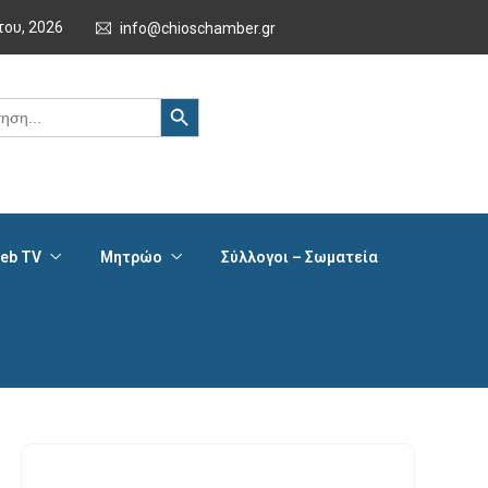
του, 2026
info@chioschamber.gr
Search Button
eb TV
Μητρώο
Σύλλογοι – Σωματεία