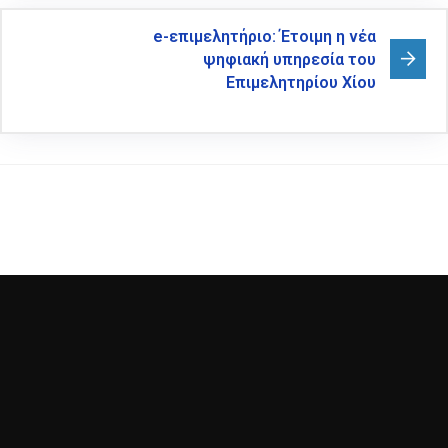
e-επιμελητήριο: Έτοιμη η νέα
ψηφιακή υπηρεσία του
Επιμελητηρίου Χίου