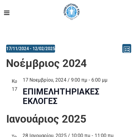
Ev
Vi
17/11/2024
 - 
12/02/2025
List
Select
V
Νοέμβριος 2024
Na
date.
Na
17 Νοεμβρίου, 2024 / 9:00 πμ
-
6:00 μμ
Κυ
17
ΕΠΙΜΕΛΗΤΗΡΙΑΚΕΣ
ΕΚΛΟΓΕΣ
Ιανουάριος 2025
28 Ιανουαρίου, 2025 / 10:00 πμ
-
11:00 πμ
Τρ